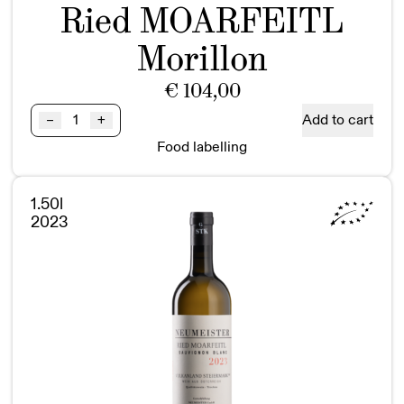
Ried MOARFEITL
Morillon
€
104,00
Ried
Add to cart
–
+
MOARFEITL
Food labelling
Morillon
GSTK
BIO
1.50l
Magnum
2023
quantity