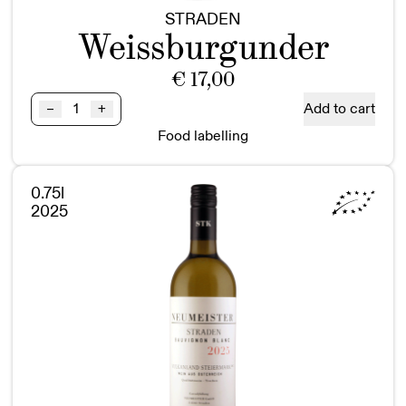
STRADEN
Weissburgunder
€
17,00
Weissburgunder
Add to cart
–
+
STRADEN
Food labelling
BIO
Vulkanland
Steiermark
0.75l
DAC
2025
quantity