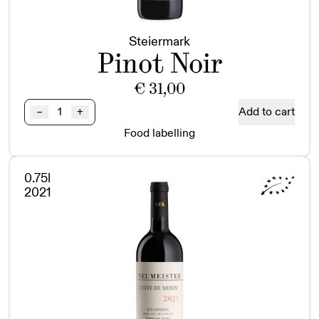
Steiermark
Pinot Noir
€
31,00
Pinot
Add to cart
–
+
Noir
Food labelling
BIO
Steiermark
quantity
0.75l
2021