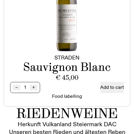
STRADEN
Sauvignon Blanc
€
45,00
Sauvignon
Add to cart
–
+
Blanc
Food labelling
STRADEN
BIO
RIEDENWEINE
Vulkanland
Steiermark
DAC
Herkunft Vulkanland Steiermark DAC
Magnum
Unseren besten Rieden und ältesten Reben
quantity