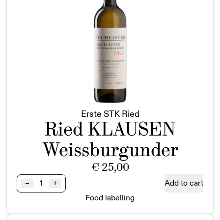
Erste STK Ried
Ried KLAUSEN
Weissburgunder
€
25,00
Ried
Add to cart
–
+
KLAUSEN
Food labelling
Weissburgunder
1STK