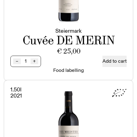
Steiermark
Cuvée DE MERIN
€
25,00
Cuvée
Add to cart
–
+
DE
Food labelling
MERIN
BIO
Steiermark
1.50l
quantity
2021