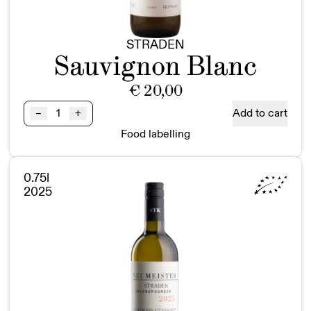
STRADEN
Sauvignon Blanc
€
20,00
Sauvignon
Add to cart
–
+
Blanc
Food labelling
STRADEN
BIO
Vulkanland
0.75l
Steiermark
2025
DAC
quantity