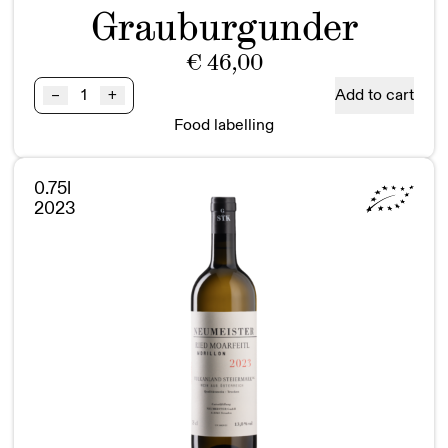
Grauburgunder
€
46,00
Ried
Add to cart
–
+
SAZIANI
Food labelling
Grauburgunder
GSTK
BIO
0.75l
quantity
2023