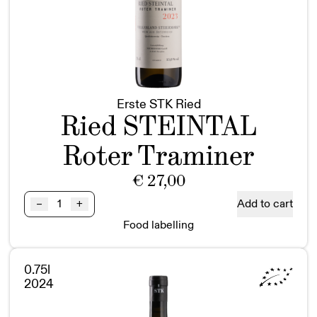
Erste STK Ried
Ried STEINTAL
Roter Traminer
€
27,00
Ried
Add to cart
–
+
STEINTAL
Food labelling
Roter
Traminer
1STK
0.75l
BIO
2024
quantity