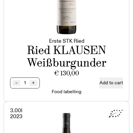
Erste STK Ried
Ried KLAUSEN
Weißburgunder
€
130,00
Ried
Add to cart
–
+
KLAUSEN
Food labelling
Weißburgunder
1STK
BIO
3.00l
Doppelmagnum
2023
quantity