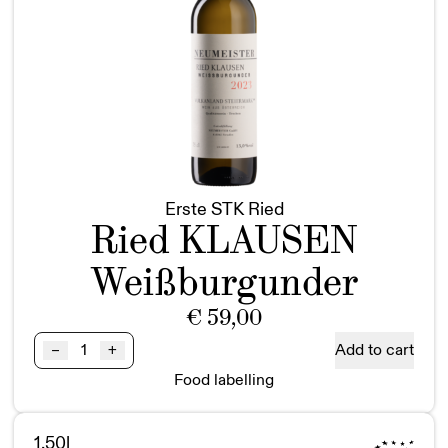
Erste STK Ried
Ried KLAUSEN
Weißburgunder
€
59,00
Ried
Add to cart
–
+
KLAUSEN
Food labelling
Weißburgunder
1STK
BIO
1.50l
Magnum