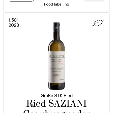
KLAUSEN
Food labelling
Sauvignon
Blanc
1STK
1.50l
BIO
2023
Magnum
quantity
Große STK Ried
Ried SAZIANI