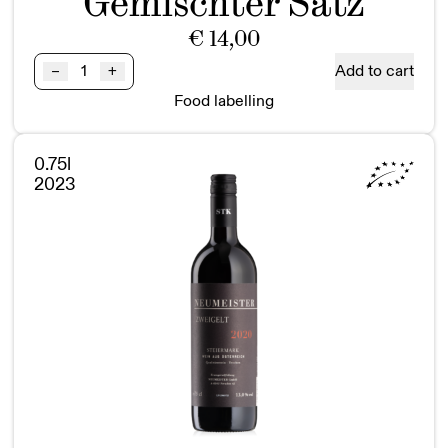
Gemischter Satz
€
14,00
Gemischter
Add to cart
–
+
Satz
Food labelling
SARMAT
BIO
Steiermark
0.75l
quantity
2023