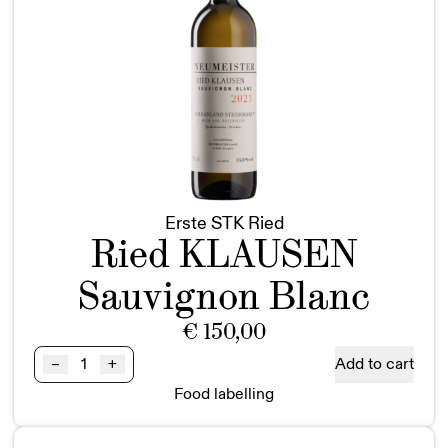
Erste STK Ried
Ried KLAUSEN
Sauvignon Blanc
€
150,00
Ried
Add to cart
–
+
KLAUSEN
Food labelling
Sauvignon
Blanc
1STK