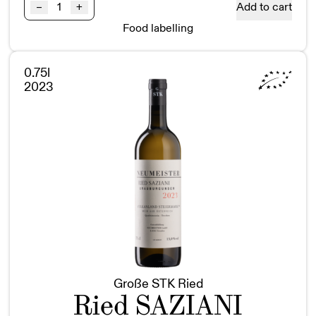
Ried
Add to cart
–
+
KLAUSEN
Food labelling
Sauvignon
Blanc
1STK
0.75l
BIO
2023
quantity
Große STK Ried
Ried SAZIANI