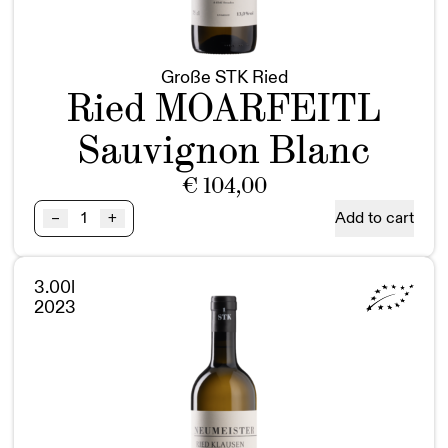
Große STK Ried
Ried MOARFEITL
Sauvignon Blanc
€
104,00
Ried
Add to cart
–
+
MOARFEITL
Sauvignon
Blanc
3.00l
GSTK
2023
BIO
Magnum
quantity