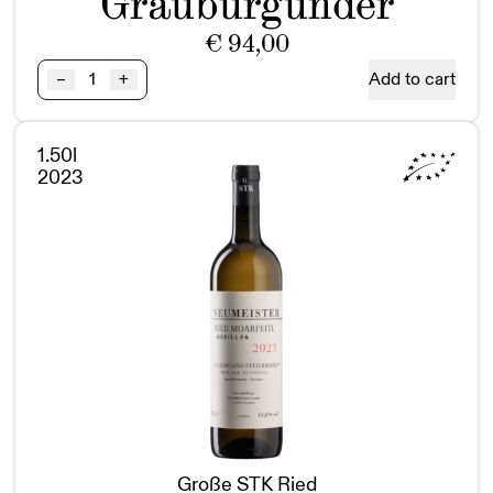
Grauburgunder
€
94,00
Ried
Add to cart
–
+
SAZIANI
Grauburgunder
GSTK
1.50l
BIO
2023
Magnum
quantity
Große STK Ried