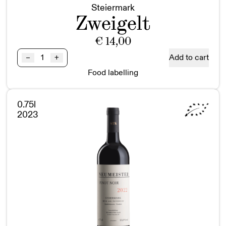
Steiermark
Zweigelt
€
14,00
Zweigelt
Add to cart
–
+
BIO
Food labelling
Steiermark
quantity
0.75l
2023