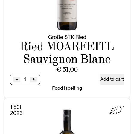
Große STK Ried
Ried MOARFEITL
Sauvignon Blanc
€
51,00
Ried
Add to cart
–
+
MOARFEITL
Food labelling
Sauvignon
Blanc
GSTK
1.50l
BIO
2023
quantity