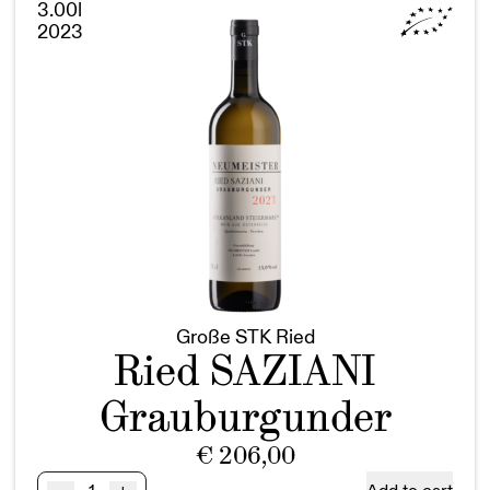
3.00l
BIO
2023
Doppelmagnum
quantity
Große STK Ried
Ried SAZIANI
Grauburgunder
€
206,00