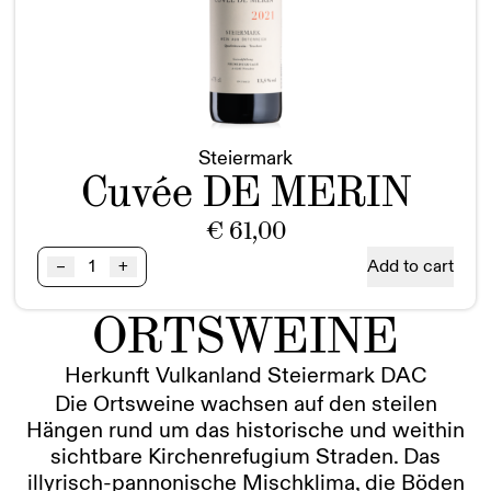
Steiermark
Cuvée DE MERIN
€
61,00
Cuvée
Add to cart
–
+
DE
MERIN
ORTSWEINE
BIO
Steiermark
Magnum
Herkunft Vulkanland Steiermark DAC
quantity
Die Ortsweine wachsen auf den steilen
Hängen rund um das historische und weithin
sichtbare Kirchenrefugium Straden. Das
illyrisch-pannonische Mischklima, die Böden