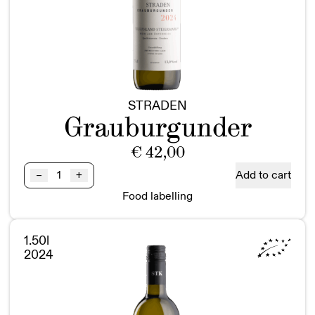
STRADEN
Grauburgunder
€
42,00
Grauburgunder
Add to cart
–
+
STRADEN
Food labelling
BIO
Vulkanland
Steiermark
1.50l
DAC
2024
Magnum
quantity