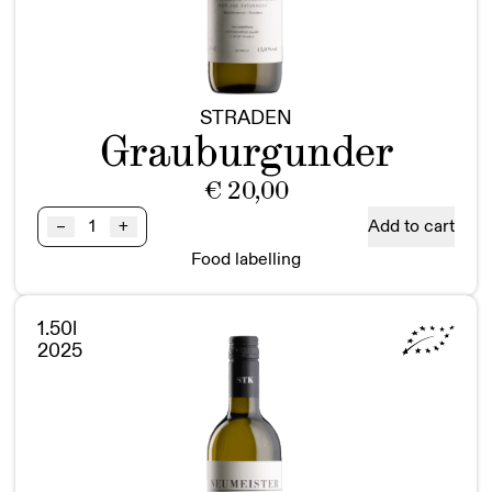
STRADEN
Grauburgunder
€
20,00
Grauburgunder
Add to cart
–
+
STRADEN
Food labelling
BIO
Vulkanland
Steiermark
1.50l
DAC
2025
quantity