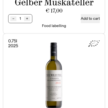
Gelber Muskateller
€
17,00
Gelber
Add to cart
–
+
Muskateller
Food labelling
STRADEN
BIO
Vulkanland
0.75l
Steiermark
2025
DAC
quantity