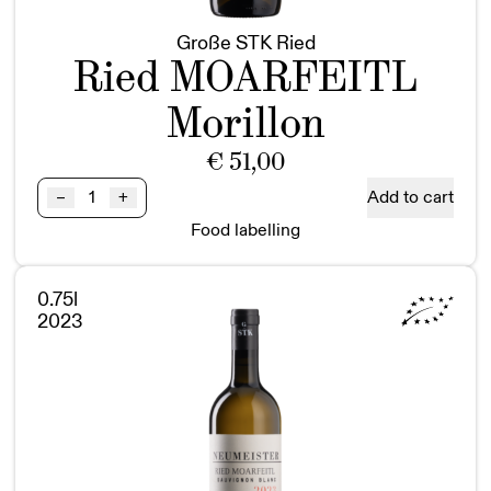
Große STK Ried
Ried MOARFEITL
Morillon
€
51,00
Ried
Add to cart
–
+
MOARFEITL
Food labelling
Morillon
GSTK
BIO
0.75l
quantity
2023