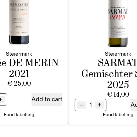
Steiermark
Steiermark
ée DE MERIN
SARMA
2021
Gemischter 
2025
€
25,00
€
14,00
ée
+
Add to cart
Gemischter
–
+
Ad
Satz
IN
Food labelling
Food labelling
SARMAT
BIO
ermark
Steiermark
tity