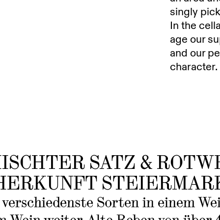
singly pic
In the cell
age our sup
and our pe
character.
ISCHTER SATZ & ROTW
HERKUNFT STEIERMAR
, verschiedenste Sorten in einem We