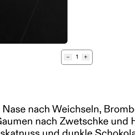
Zweigelt
–
+
BIO
Steiermark
quantity
 Nase nach Weichseln, Brom
Gaumen nach Zwetschke und H
katnuss und dunkle Schokol