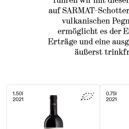
führen wir mit diese
auf SARMAT-Schotter 
vulkanischen Pegm
ermöglicht es der E
Erträge und eine ausg
äußerst trinkf
1.50l
0.75l
2021
2021