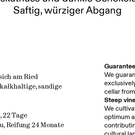
Saftig, würziger Abgang
Guarantee 
We guarant
 sich am Ried
exclusivel
kalkhaltige, sandige
cellar fro
Steep vine
We cultiva
, 22 Tage
optimum al
u, Reifung 24 Monate
contributi
cultural l