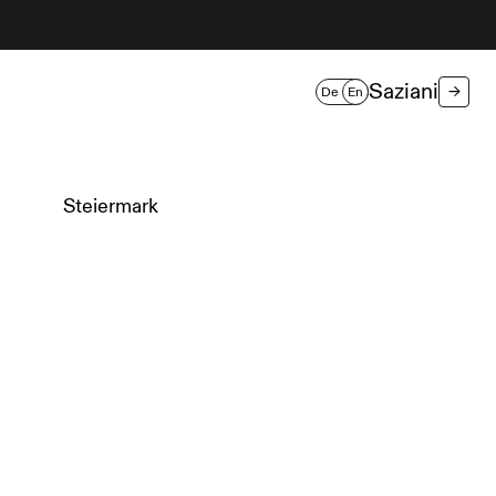
Saziani
→
De
En
Steiermark