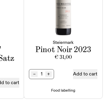
Steiermark
T
Pinot Noir 2023
Satz
€
31,00
Pinot
–
+
Add to cart
Noir
d to cart
BIO
Steiermark
Food labelling
quantity