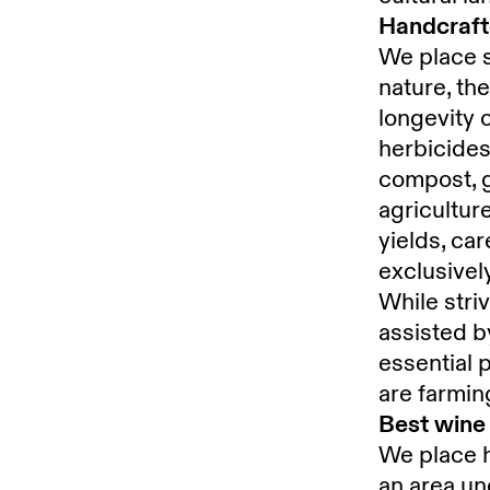
Handcraft
We place s
nature, the
longevity 
herbicides
compost, g
agricultur
yields, ca
exclusivel
While striv
assisted b
essential 
are farmin
Best wine 
We place 
an area un