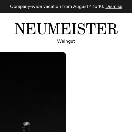
Company-wide vacation from August 4 to 10.
Dismiss
NEUMEISTER
Weingut