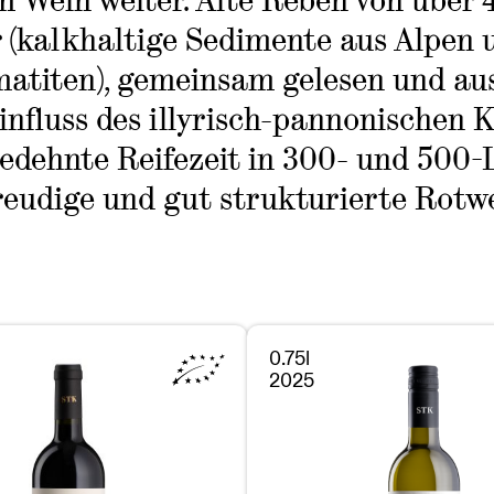
m Wein weiter. Alte Reben von über
(kalkhaltige Sedimente aus Alpen u
atiten), gemeinsam gelesen und a
influss des illyrisch-pannonischen 
edehnte Reifezeit in 300- und 500-L
reudige und gut strukturierte Rotwe
0.75l
2025