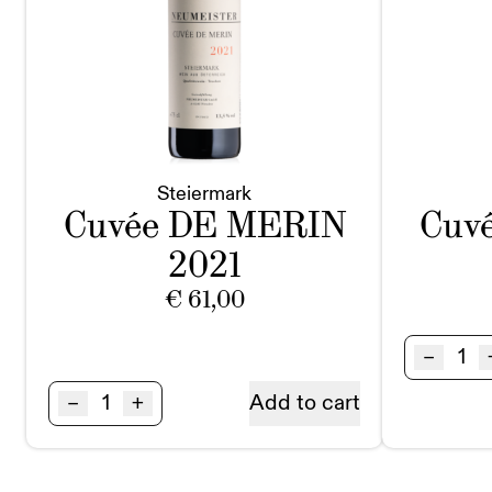
Steiermark
Cuvée DE MERIN
Cuv
2021
€
61,00
Cuv
–
DE
Cuvée
–
+
Add to cart
MER
DE
BIO
MERIN
Stei
BIO
quan