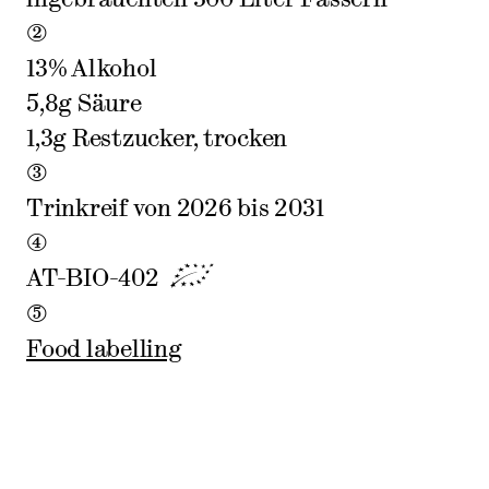
2
13% Alkohol
5,8g Säure
1,3g Restzucker, trocken
3
Trinkreif von 2026 bis 2031
4
AT-BIO-402
5
Food labelling