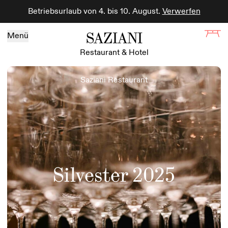
Betriebsurlaub von 4. bis 10. August.
Verwerfen
Zum Inhalt springen
SAZIANI
Menü
Restaurant & Hotel
Saziani Restaurant
Silvester 2025