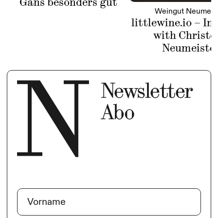
Gans besonders gut
Weingut Neumeis
littlewine.io – In
with Christo
Neumeiste
Newsletter
Abo
Name
(erforderlich)