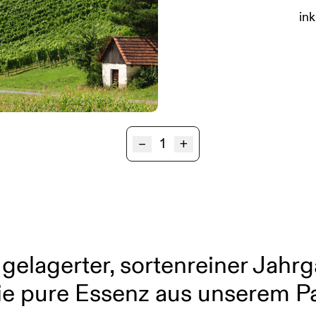
ink
Tresterbrand
–
+
Sauvignon
Blanc
MOARFEITL
Menge
fe gelagerter, sortenreiner Ja
 pure Essenz aus unserem P