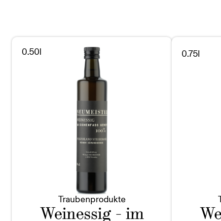
0.50l
0.75l
Traubenprodukte
Weinessig - im
We