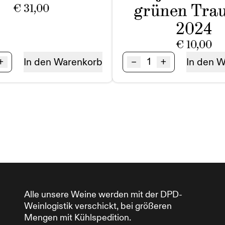
grünen Tra
€
31,00
2024
€
10,00
mut
Verjus
+
–
+
In den Warenkorb
In den 
ß
BIO
Saft
ge
aus
grünen
Trauben
Menge
Alle unsere Weine werden mit der DPD-
Weinlogistik verschickt, bei größeren
Mengen mit Kühlspedition.