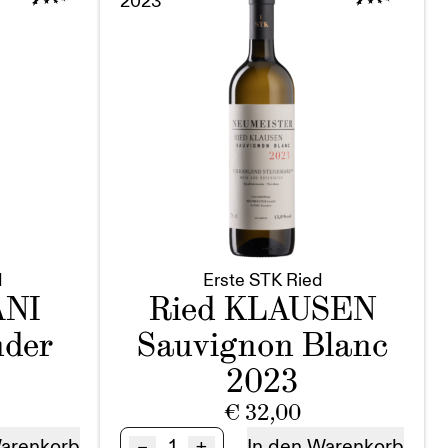
2023
d
Erste STK Ried
ANI
Ried KLAUSEN
der
Sauvignon Blanc
2023
€
32,00
Ried
–
+
Warenkorb
In den Warenkorb