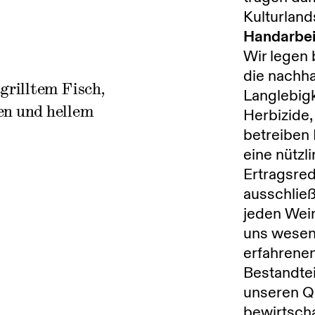
Kulturland
Handarbei
Wir legen
die nachha
grilltem Fisch,
Langlebigk
en und hellem
Herbizide,
betreiben 
eine nütz
Ertragsred
ausschließ
jeden Wein
uns wesent
erfahrenen
Bestandtei
unseren Qu
bewirtscha