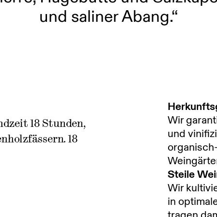
und saliner Abang.“
Herkunfts
Wir garant
dzeit 18 Stunden,
und vinifi
nholzfässern. 18
organisch-
Weingärte
Steile We
Wir kultiv
in optimal
tragen dam