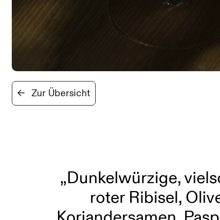
←
Zur Übersicht
„Dunkelwürzige, viels
roter Ribisel, Oli
Koriandersamen, Paspi