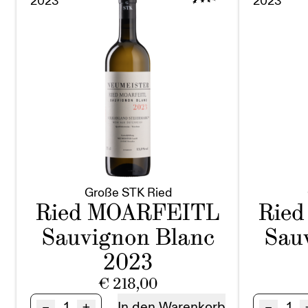
2023
2023
Große STK Ried
Ried MOARFEITL
Rie
Sauvignon Blanc
Sau
2023
€
218,00
Ried
Ried
–
+
–
In den Warenkorb