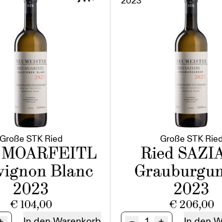
2023
Große STK Ried
Große STK Rie
d MOARFEITL
Ried SAZI
vignon Blanc
Grauburgun
2023
2023
€
104,00
€
206,00
Ried
+
–
+
In den Warenkorb
In den 