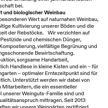
schaft bei.
t und biologischer Weinbau
 besonderen Wert auf naturnahen Weinbau,
ltige Kultivierung unserer Böden und die
eit der Rebstöcke. Wir verzichten auf
 Pestizide und chemischen Dünger,
Kompostierung, vielfältige Begrünung und
lingsschonende Bewirtschaftung.
uktion, sorgsame Handarbeit,
lich Handlese in kleine Kisten und ein – für
garten – optimaler Erntezeitpunkt sind für
lich. Unterstützt werden wir dabei von
 Mitarbeitern, die ein essentieller
l unserer Weinguts-Familie sind und
alitätsanspruch mittragen. Seit 2013
ften wir unsere Weingärten zertifiziert