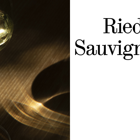
Rie
Sauvig