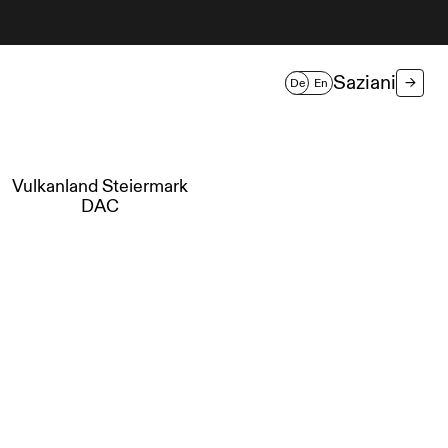
Saziani
→
De
En
Vulkanland Steiermark
DAC