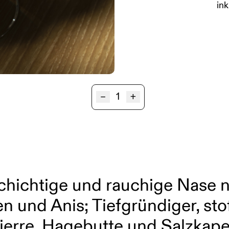
ink
Ried
–
+
KLAUSEN
Sauvignon
Blanc
1STK
BIO
Magnum
Menge
chichtige und rauchige Nase 
ven und Anis; Tiefgründiger, s
erre, Hagebutte und Salzkaper