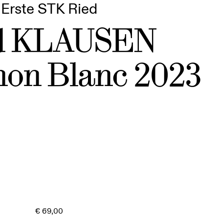
Erste STK Ried
d KLAUSEN
non Blanc 2023
€
69,00