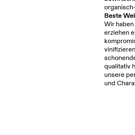
organisch-
Beste Wei
Wir haben
erziehen e
kompromiss
vinifiziere
schonende
qualitativ
unsere per
und Charak