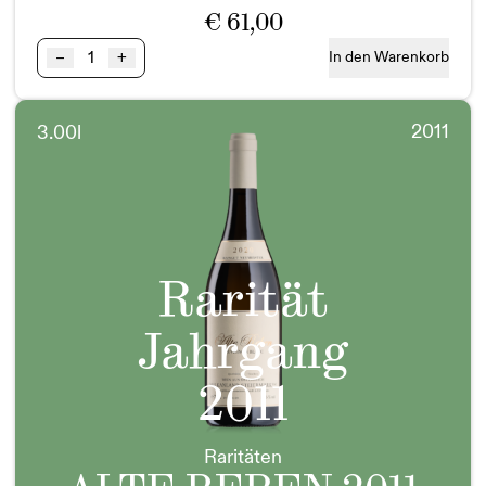
€
61,00
Pinot
–
+
In den Warenkorb
Noir
BIO
Steiermark
2011
3.00l
Magnum
Menge
Rarität
Jahrgang
2011
Raritäten