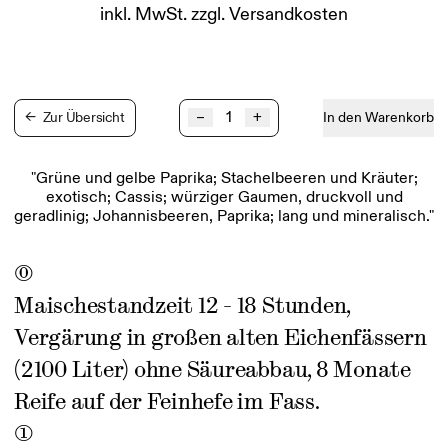
inkl. MwSt.
zzgl.
Versandkosten
Ried
–
+
←
Zur Übersicht
In den Warenkorb
KLAUSEN
Sauvignon
Blanc
"Grüne und gelbe Paprika; Stachelbeeren und Kräuter;
1STK
exotisch; Cassis; würziger Gaumen, druckvoll und
Menge
geradlinig; Johannisbeeren, Paprika; lang und mineralisch."
0
Maischestandzeit 12 - 18 Stunden,
Vergärung in großen alten Eichenfässern
(2100 Liter) ohne Säureabbau, 8 Monate
Reife auf der Feinhefe im Fass.
1