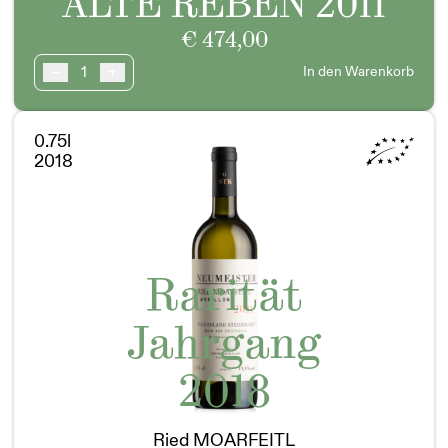
ALTE REBEN 2011
€
474,00
ALTE
–
+
In den Warenkorb
REBEN
Sauvignon
Blanc
0.75l
STRADEN
2018
Doppelmagnum
Menge
Rarität
Jahrgang
2018
Ried MOARFEITL