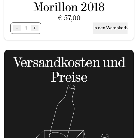
Morillon 2018
€
57,00
Ried
–
+
In den Warenkorb
MOARFEITL
Morillon
GSTK
BIO
Versandkosten und
Menge
Preise