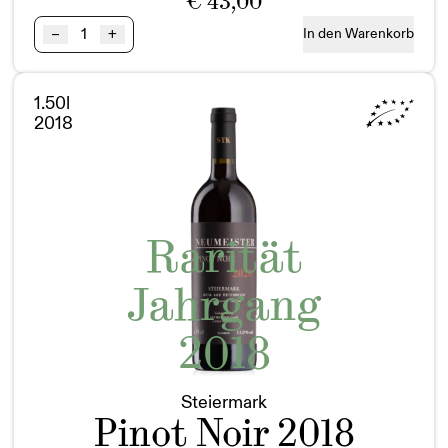
€
43,00
Pinot
–
+
In den Warenkorb
Noir
Steiermark
Menge
1.50l
2018
Rarität
Jahrgang
2018
Steiermark
Pinot Noir 2018