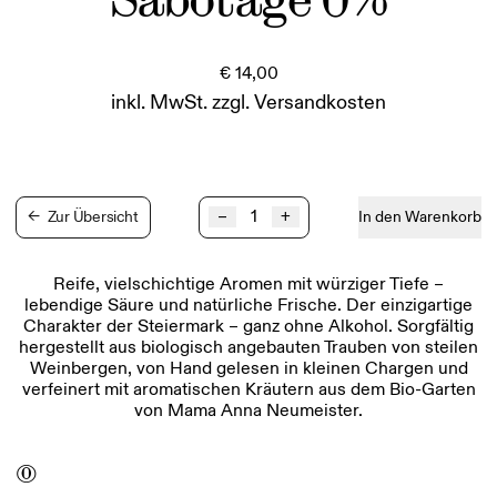
€
14,00
inkl. MwSt.
zzgl.
Versandkosten
KTCN
–
+
←
Zur Übersicht
In den Warenkorb
-
Sabotage
0%
Reife, vielschichtige Aromen mit würziger Tiefe –
Sauvignon
lebendige Säure und natürliche Frische. Der einzigartige
Blanc
Charakter der Steiermark – ganz ohne Alkohol. Sorgfältig
Menge
hergestellt aus biologisch angebauten Trauben von steilen
Weinbergen, von Hand gelesen in kleinen Chargen und
verfeinert mit aromatischen Kräutern aus dem Bio-Garten
von Mama Anna Neumeister.
0