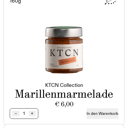
160g
KTCN Collection
Marillenmarmelade
€
6,00
Marillenmarmelade
–
+
In den Warenkorb
BIO
160g