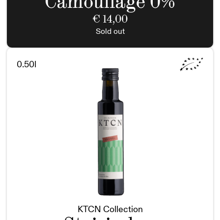
Camouflage 0%
€
14,00
Sold out
0.50l
KTCN Collection