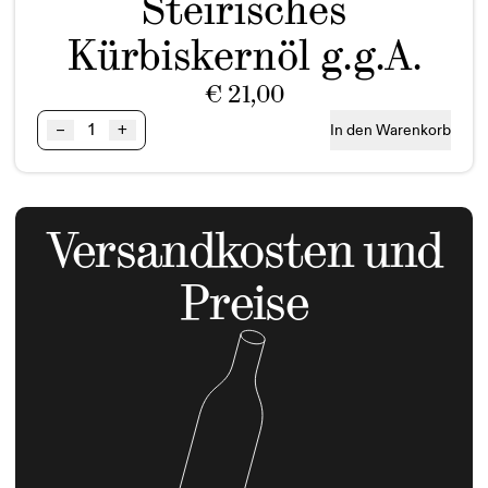
Steirisches
Kürbiskernöl g.g.A.
€
21,00
Kernöl
–
+
In den Warenkorb
BIO
0,50l
KTCN
Menge
Versandkosten und
Preise