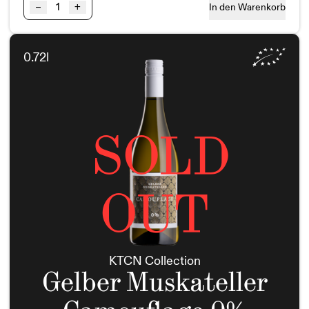
KTCN
–
+
In den Warenkorb
-
Sauvignon
Blow
0.72l
BIO
Menge
SOLD
OUT
KTCN Collection
Gelber Muskateller