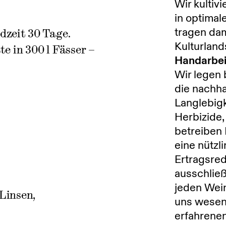
Wir kultiv
in optimal
tragen dam
zeit 30 Tage.
Kulturland
e in 300 l Fässer –
Handarbei
Wir legen
die nachha
Langlebigk
Herbizide,
betreiben 
eine nütz
Ertragsred
ausschließ
jeden Wein
Linsen,
uns wesent
erfahrenen