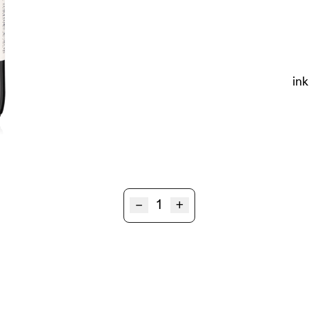
ink
Cuvée
–
+
DE
MERIN
Steiermark
Menge