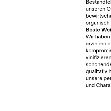
Bestandtei
unseren Qu
bewirtscha
organisch-
Beste Wei
Wir haben
erziehen e
kompromiss
vinifiziere
schonende
qualitativ
unsere per
und Charak