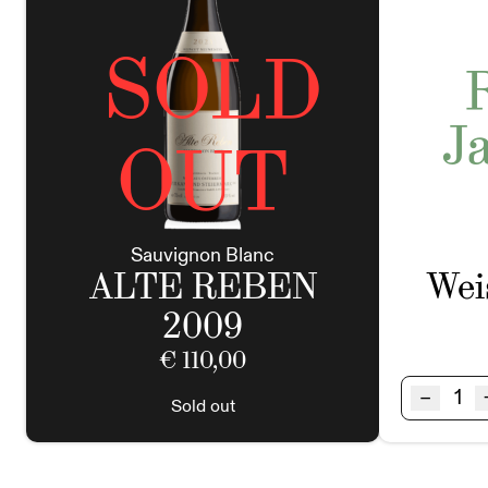
SOLD
J
OUT
Sauvignon Blanc
ALTE REBEN
Wei
2009
€
110,00
Ried
–
Sold out
KLA
Weis
1STK