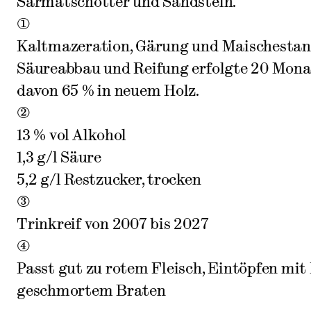
Sarmatschotter und Sandstein.
1
Kaltmazeration, Gärung und Maischestand
Säureabbau und Reifung erfolgte 20 Monat
davon 65 % in neuem Holz.
2
13 % vol Alkohol
1,3 g/l Säure
5,2 g/l Restzucker, trocken
3
Trinkreif von 2007 bis 2027
4
Passt gut zu rotem Fleisch, Eintöpfen mit 
geschmortem Braten