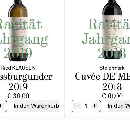
Rarität
Raritä
ahrgang
Jahrga
2019
2018
Ried KLAUSEN
Steiermark
ssburgunder
Cuvée DE M
2019
2018
€
36,00
€
61,00
Cuvée
+
–
+
In den Warenkorb
In den 
USEN
DE
sburgunder
MERIN
BIO