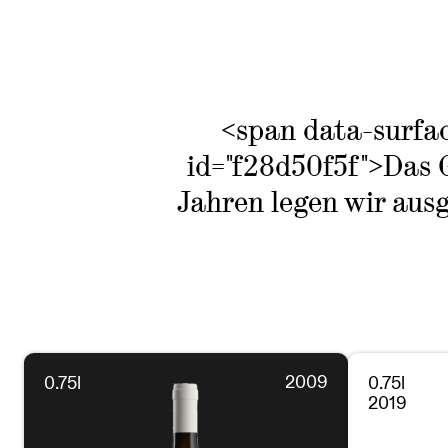
<span data-surfac
id="f28d50f5f">Das G
Jahren legen wir ausg
2009
0.75l
0.75l
2019