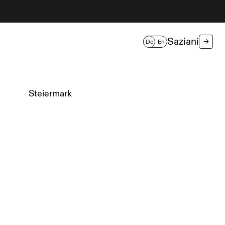
Saziani
→
De
En
Steiermark