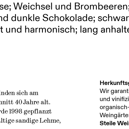
Nase; Weichsel und Brombeeren
nd dunkle Schokolade; schwarz
t und harmonisch; lang anhalt
Herkunfts
Wir garant
inden sich am
und vinifi
nitt 40 Jahre alt.
organisch-
rde 1998 gepflanzt
Weingärte
ltige sandige Lehme,
Steile We