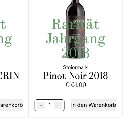
t
Rarität
ng
Jahrgang
2018
Steiermark
ERIN
Pinot Noir 2018
€
61,00
Pinot
–
+
Warenkorb
In den Warenkorb
Noir
BIO
Steiermark