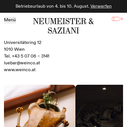
Betriebsurlaub von 4. bis 10. August.
Verwerfen
Zum Inhalt springen
NEUMEISTER &
Menü
SAZIANI
Universitätsring 12
1010 Wien
Tel. +43 5 07 06 – 3141
luebar@weinco.at
www.weinco.at