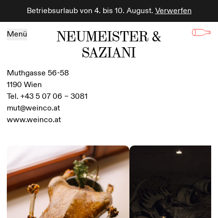
Betriebsurlaub von 4. bis 10. August.
Verwerfen
Zum Inhalt springen
NEUMEISTER &
Menü
SAZIANI
Muthgasse 56-58
1190 Wien
Tel. +43 5 07 06 – 3081
mut@weinco.at
www.weinco.at