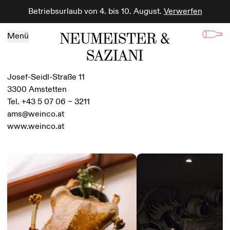
Betriebsurlaub von 4. bis 10. August.
Verwerfen
Zum Inhalt springen
NEUMEISTER &
Menü
SAZIANI
Josef-Seidl-Straße 11
3300 Amstetten
Tel. +43 5 07 06 – 3211
ams@weinco.at
www.weinco.at