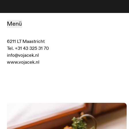
Zum Inhalt springen
Menü
6211 LT Maastricht
Tel. +31 43 325 31 70
info@vojacek.nl
www.vojacek.nl