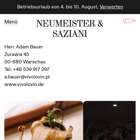
Betriebsurlaub von 4. bis 10. August.
Verwerfen
Zum Inhalt springen
NEUMEISTER &
Menü
SAZIANI
Herr Adam Bauer
Zurawia 45
00-680 Warschau
Tel. +48 539 917 297
a.bauer@vivolovin.pl
www.vivolovin.de