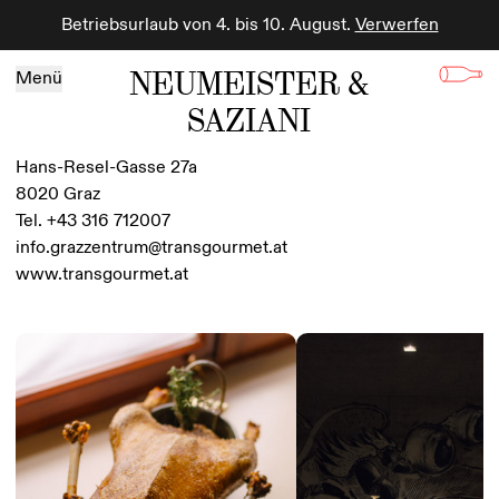
Betriebsurlaub von 4. bis 10. August.
Verwerfen
Zum Inhalt springen
NEUMEISTER &
Menü
SAZIANI
Hans-Resel-Gasse 27a
8020 Graz
Tel. +43 316 712007
info.grazzentrum@transgourmet.at
www.transgourmet.at