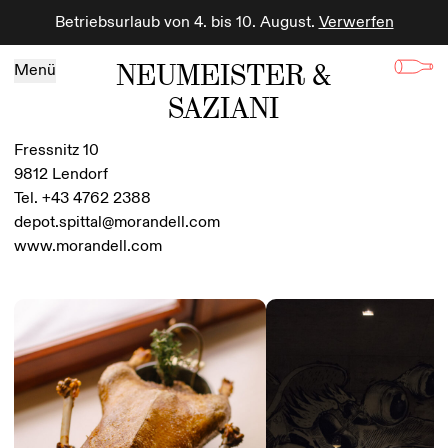
Betriebsurlaub von 4. bis 10. August.
Verwerfen
Zum Inhalt springen
NEUMEISTER &
Menü
SAZIANI
Fressnitz 10
9812 Lendorf
Tel. +43 4762 2388
depot.spittal@morandell.com
www.morandell.com