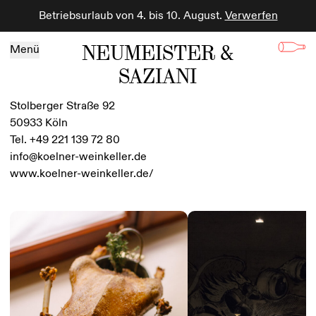
Betriebsurlaub von 4. bis 10. August.
Verwerfen
Zum Inhalt springen
NEUMEISTER &
Menü
SAZIANI
Stolberger Straße 92
50933 Köln
Tel. +49 221 139 72 80
info@koelner-weinkeller.de
www.koelner-weinkeller.de/