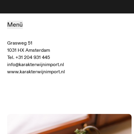
Zum Inhalt springen
Menü
Grasweg 51
1031 HX Amsterdam
Tel. +31 204 931 445
info@karakterwijnimport.nl
www.karakterwijnimport.nl