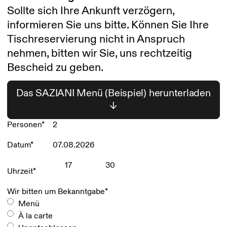
Sollte sich Ihre Ankunft verzögern,
informieren Sie uns bitte. Können Sie Ihre
Tischreservierung nicht in Anspruch
nehmen, bitten wir Sie, uns rechtzeitig
Bescheid zu geben.
Das SAZIANI Menü (Beispiel) herunterladen
Personen
*
Datum
*
T
T
Uhrzeit
*
P
H
M
u
H
M
Wir bitten um Bekanntgabe
*
n
Menü
k
À la carte
t