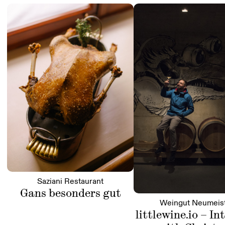
Saziani Restaurant
Gans besonders gut
Weingut Neumeis
littlewine.io – In