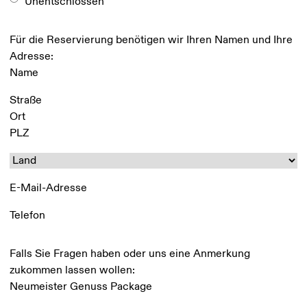
Unentschlossen
M
M
Name
*
Für die Reservierung benötigen wir Ihren Namen und Ihre
P
Adresse:
u
n
N
k
Anschrift
*
a
t
A
m
J
n
S
e
J
s
t
P
J
Land
*
c
a
L
J
h
d
Z
E-Mail
*
r
t
i
Telefon
*
f
t
Anmerkungen
Falls Sie Fragen haben oder uns eine Anmerkung
zukommen lassen wollen: